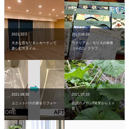
2021.10.5
2023.06.15
大きな窓をリネンカーテンで
ウイリアム・モリスの本懐
楽しむスタイル…
（その1）クラフ…
2021.08.30
2021.07.10
ユニットバスの床をリフォー
伝説のメロン⁈発芽から１ヶ
ム
月