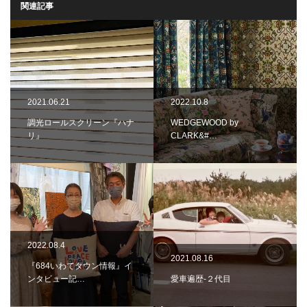
関連記事
2021.06.21
2022.10.8
調光ロールスクリーン『ハナ
WEDGEWOOD by
リ』
CLARK&#…
2022.08.4
2021.08.16
『684いわてタウン情報』イ
ンタビュー記…
愛車遍歴-２代目