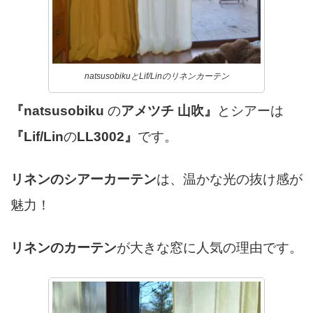
natsusobikuとLif/Linのリネンカーテン
『natsusobiku
の
アメツチ 山吹』
とシアーは
『Lif/Lin
の
LL3002』
です。
リネンのシアーカーテン
は、温かな光の抜け感が
魅力！
リネンのカーテン
が大きな窓に人気の理由です。