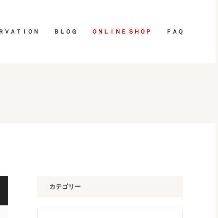
ＲＶＡＴＩＯＮ
ＢＬＯＧ
ＯＮＬＩＮＥ ＳＨＯＰ
ＦＡＱ
カテゴリー