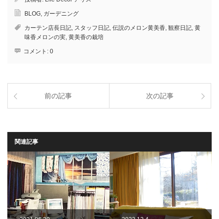
BLOG
,
ガーデニング
カーテン店長日記
,
スタッフ日記
,
伝説のメロン黄美香
,
観察日記
,
黄
味香メロンの実
,
黄美香の栽培
コメント:
0
前の記事
次の記事
関連記事