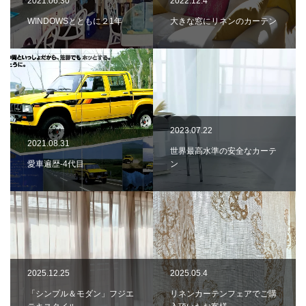
2021.06.30
2022.12.4
WINDOWSとともに２1年
大きな窓にリネンのカーテン
2023.07.22
2021.08.31
世界最高水準の安全なカーテ
愛車遍歴-4代目
ン
2025.12.25
2025.05.4
「シンプル＆モダン」フジエ
リネンカーテンフェアでご購