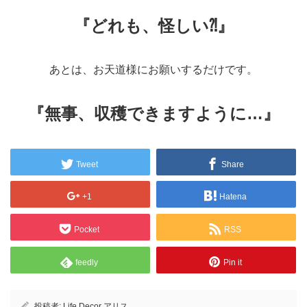
『どれも、怪しい⁈』
あとは、お天道様にお願いするだけです。
『無事、収穫できますように…』
Tweet
Share
+1
Hatena
Pocket
RSS
feedly
Pin it
投稿者:
Life Decor アリス