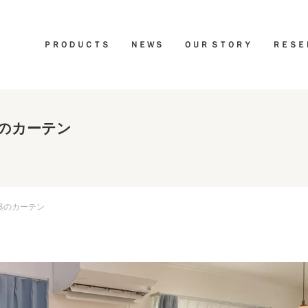
ＰＲＯＤＵＣＴＳ
ＮＥＷＳ
ＯＵＲ ＳＴＯＲＹ
ＲＥＳＥ
のカーテン
築のカーテン