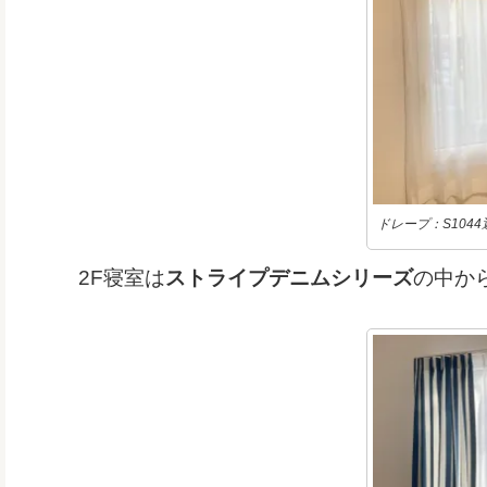
ドレープ：S104
2F寝室は
ストライプ
デニムシリーズ
の中か