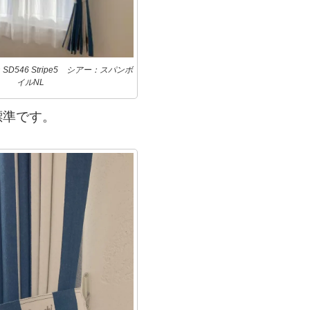
D546 Stripe5 シアー：スパンボ
イルNL
標準です。