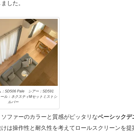
しました。
SD506 Pale シアー：SD591
ンレール：ネクスティMセットミストシ
ルバー
、ソファーのカラーと質感がピッタリな
ベーシックデ
抜けは操作性と耐久性を考えてロールスクリーンを提