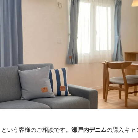
』
という
客様のご相談です。
瀬戸内デニム
の購入キャ