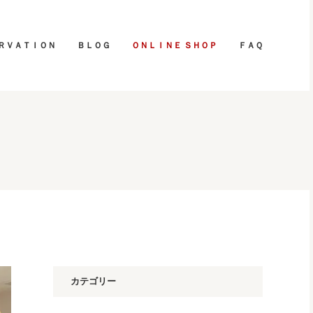
ＲＶＡＴＩＯＮ
ＢＬＯＧ
ＯＮＬＩＮＥ ＳＨＯＰ
ＦＡＱ
カテゴリー