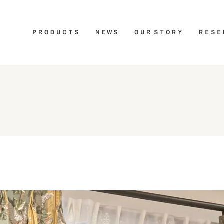
ＰＲＯＤＵＣＴＳ
ＮＥＷＳ
ＯＵＲ ＳＴＯＲＹ
ＲＥＳＥ