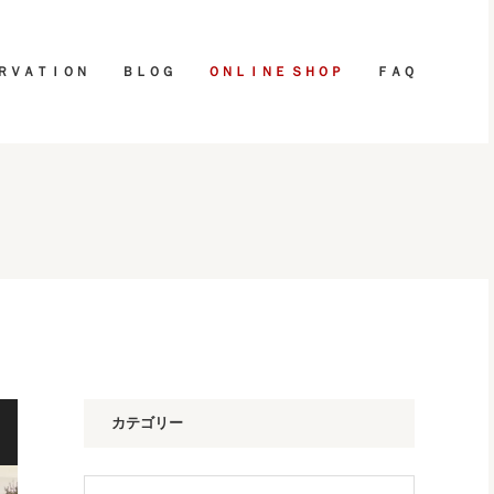
ＲＶＡＴＩＯＮ
ＢＬＯＧ
ＯＮＬＩＮＥ ＳＨＯＰ
ＦＡＱ
カテゴリー