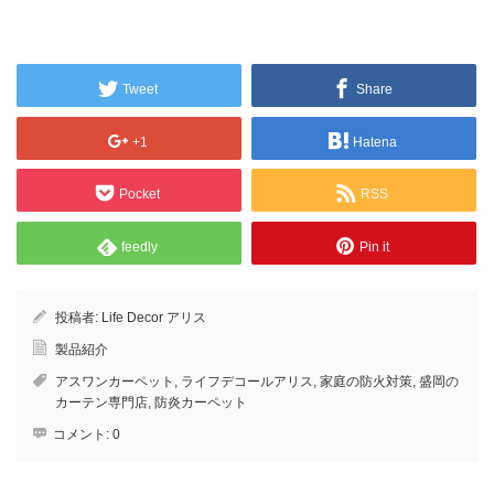
Tweet
Share
+1
Hatena
Pocket
RSS
feedly
Pin it
投稿者:
Life Decor アリス
製品紹介
アスワンカーペット
,
ライフデコールアリス
,
家庭の防火対策
,
盛岡の
カーテン専門店
,
防炎カーペット
コメント:
0