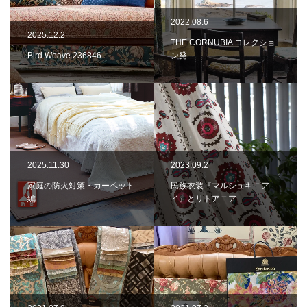
2022.08.6
2025.12.2
THE CORNUBIA コレクショ
Bird Weave 236846
ン発…
2025.11.30
2023.09.2
家庭の防火対策・カーペット
民族衣装『マルシュキニア
編
イ』とリトアニア…