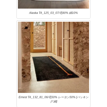
Alaska TA_125_03_07/毛90% 綿10%
Ernest TA_132_81_06/毛50% レーヨン50% [バッキン
グ:綿]