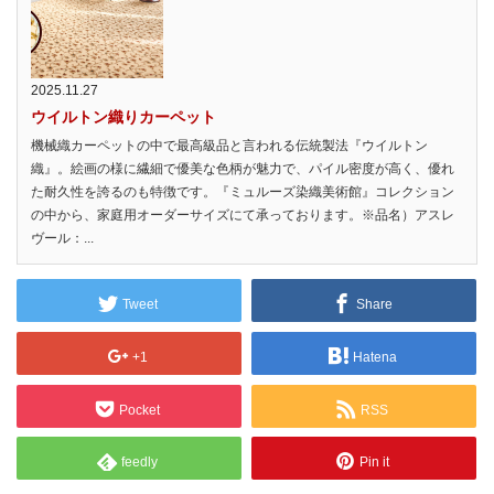
2025.11.27
ウイルトン織りカーペット
機械織カーペットの中で最高級品と言われる伝統製法『ウイルトン
織』。絵画の様に繊細で優美な色柄が魅力で、パイル密度が高く、優れ
た耐久性を誇るのも特徴です。『ミュルーズ染織美術館』コレクション
の中から、家庭用オーダーサイズにて承っております。※品名）アスレ
ヴール：...
Tweet
Share
+1
Hatena
Pocket
RSS
feedly
Pin it