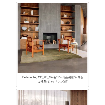
Celeste TA_133_68_02/毛85% 再生繊維(リヨセ
ル)15% [バッキング:綿]