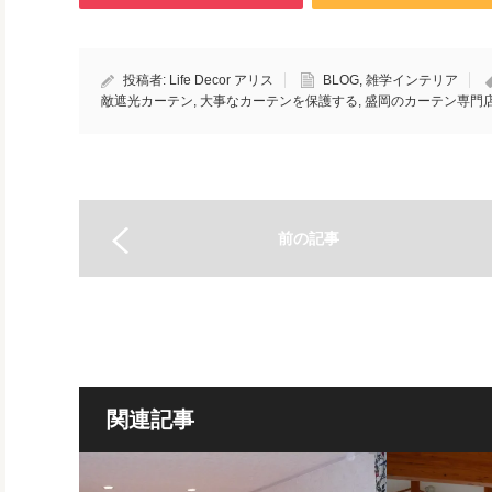
投稿者:
Life Decor アリス
BLOG
,
雑学インテリア
敵遮光カーテン
,
大事なカーテンを保護する
,
盛岡のカーテン専門
前の記事
関連記事