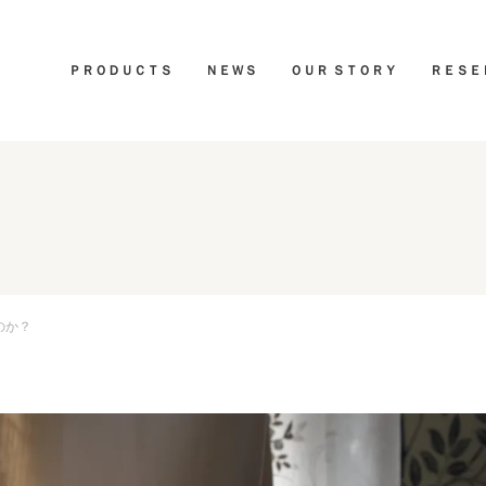
ＰＲＯＤＵＣＴＳ
ＮＥＷＳ
ＯＵＲ ＳＴＯＲＹ
ＲＥＳＥ
のか？