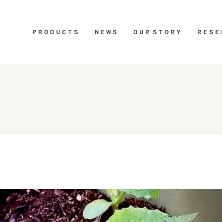
ＰＲＯＤＵＣＴＳ
ＮＥＷＳ
ＯＵＲ ＳＴＯＲＹ
ＲＥＳＥ