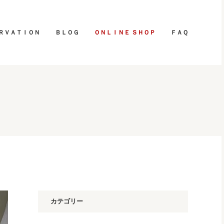
ＲＶＡＴＩＯＮ
ＢＬＯＧ
ＯＮＬＩＮＥ ＳＨＯＰ
ＦＡＱ
カテゴリー