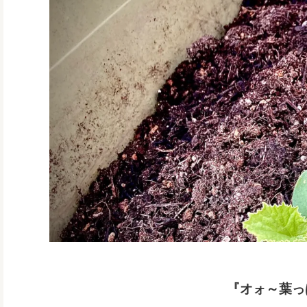
『オォ～葉っ