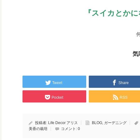
『スイカとかに
気
Tweet
Share
Pocket
RSS
投稿者:
Life Decor アリス
BLOG
,
ガーデニング
美香の栽培
コメント:
0