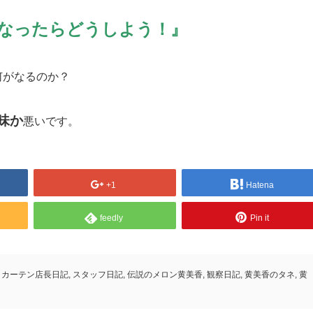
なったらどうしよう！』
何がなるのか
？
味か
悪いです。
+1
Hatena
feedly
Pin it
カーテン店長日記
,
スタッフ日記
,
伝説のメロン黄美香
,
観察日記
,
黄美香のタネ
,
黄