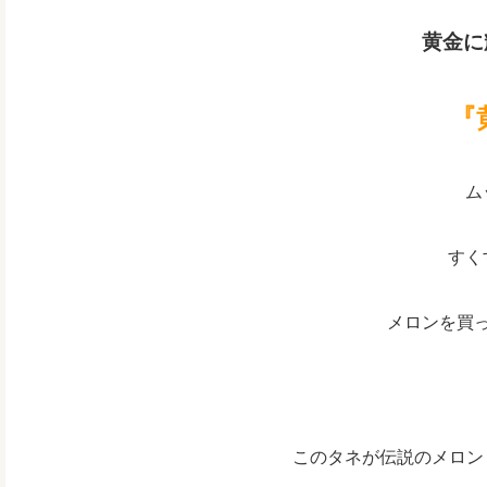
黄金に
『
ム
すく
メロンを買
このタネが伝説のメロン