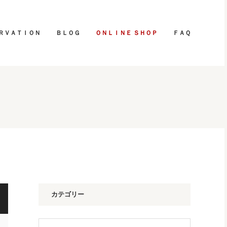
ＲＶＡＴＩＯＮ
ＢＬＯＧ
ＯＮＬＩＮＥ ＳＨＯＰ
ＦＡＱ
カテゴリー