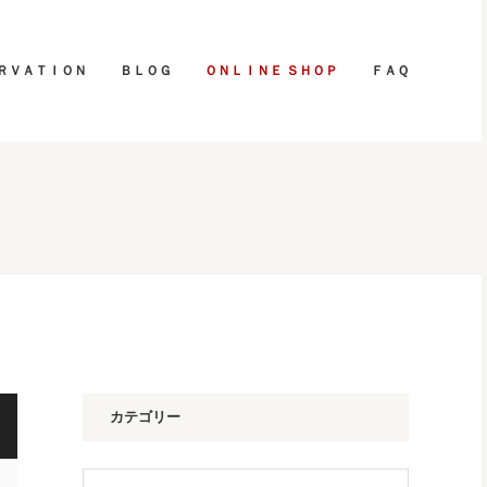
ＲＶＡＴＩＯＮ
ＢＬＯＧ
ＯＮＬＩＮＥ ＳＨＯＰ
ＦＡＱ
カテゴリー