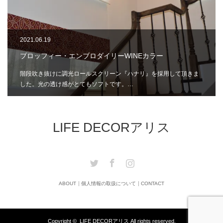
2021.06.19
ブロッフィー・エンブロダイリーWINEカラー
階段吹き抜けに調光ロールスクリーン『ハナリ』を採用して頂きま
した。光の透け感がとてもソフトです。…
LIFE DECORアリス
Twitter
Facebook
Instagram
ABOUT
個人情報の取扱について
CONTACT
Copyright ©
LIFE DECORアリス
All rights reserved.