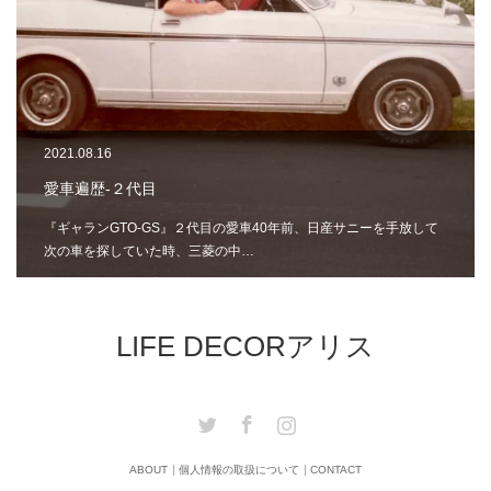
2021.08.16
愛車遍歴-２代目
『ギャランGTO-GS』２代目の愛車40年前、日産サニーを手放して
次の車を探していた時、三菱の中…
LIFE DECORアリス
Twitter
Facebook
Instagram
ABOUT
個人情報の取扱について
CONTACT