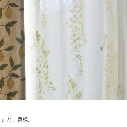
！』
と、奥様
。