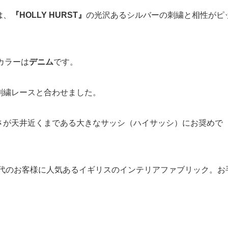
は、
『HOLLY HURST』
の光沢あるシルバーの刺繍と相性がピ
カラーは
デニム
です。
刺繍レースと合わせました。
さが天井近くまである大きなサッシ（ハイサッシ）にお奨めで
0代のお客様に人気あるイギリスのインテリアファブリック。お