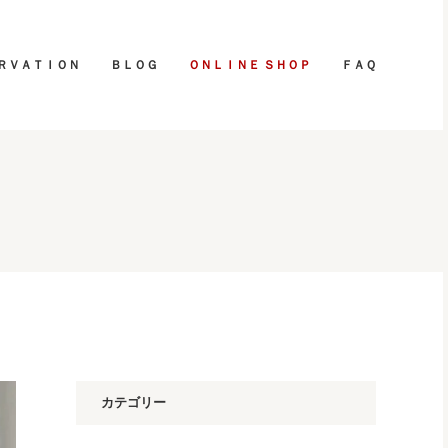
ＲＶＡＴＩＯＮ
ＢＬＯＧ
ＯＮＬＩＮＥ ＳＨＯＰ
ＦＡＱ
カテゴリー