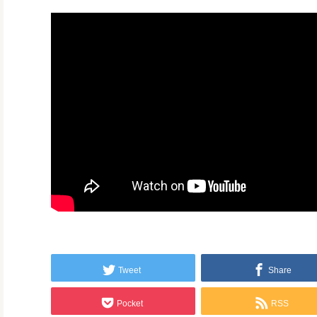
Tweet
Share
Pocket
RSS