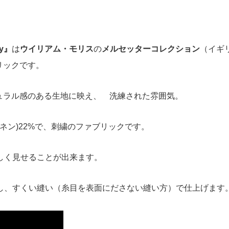
ry』
は
ウイリアム・モリス
の
メルセッターコレクション
（イギ
リックです。
ュラル感のある生地に映え、 洗練された雰囲気。
リネン)22%で、刺繍のファブリックです。
しく見せることが出来ます。
し、すくい縫い（糸目を表面にださない縫い方）で仕上げます