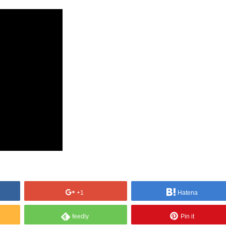
+1
Hatena
feedly
Pin it