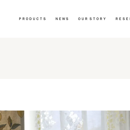
ＰＲＯＤＵＣＴＳ
ＮＥＷＳ
ＯＵＲ ＳＴＯＲＹ
ＲＥＳＥ