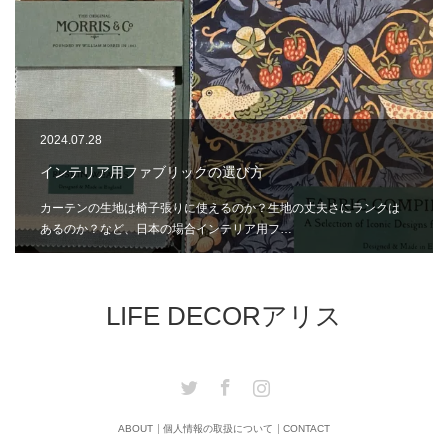
2024.07.28
インテリア用ファブリックの選び方
カーテンの生地は椅子張りに使えるのか？生地の丈夫さにランクは
あるのか？など、日本の場合インテリア用フ…
LIFE DECORアリス
Twitter
Facebook
Instagram
ABOUT
個人情報の取扱について
CONTACT