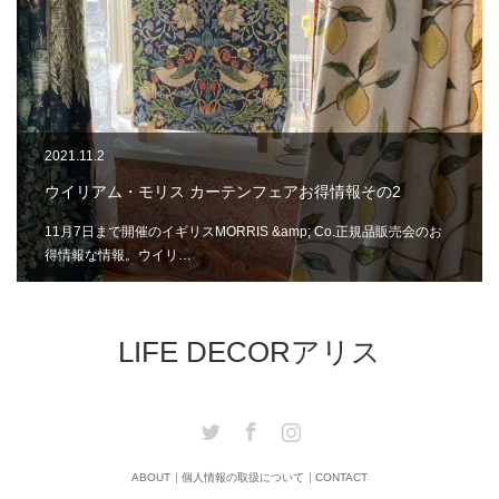
2021.11.2
ウイリアム・モリス カーテンフェアお得情報その2
11月7日まで開催のイギリスMORRIS &amp; Co.正規品販売会のお
得情報な情報。ウイリ…
LIFE DECORアリス
Twitter
Facebook
Instagram
ABOUT
個人情報の取扱について
CONTACT