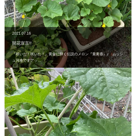
2021.07.16
開花宣言!!
『咲いた！咲いた！』黄金に輝く伝説のメロン『黄美香』♪ ムッシ
ュ河本ですアッ…