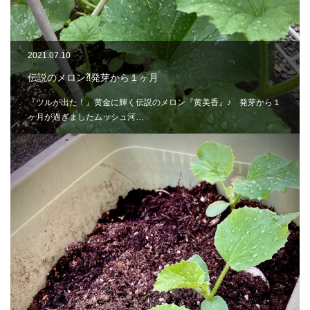
2021.07.10
伝説のメロン⁈発芽から１ヶ月
『ツルが出た！』黄金に輝く伝説のメロン『黄美香』♪ 発芽から１
ヶ月が過ぎましたムッシュ河…