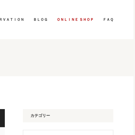
ＲＶＡＴＩＯＮ
ＢＬＯＧ
ＯＮＬＩＮＥ ＳＨＯＰ
ＦＡＱ
カテゴリー