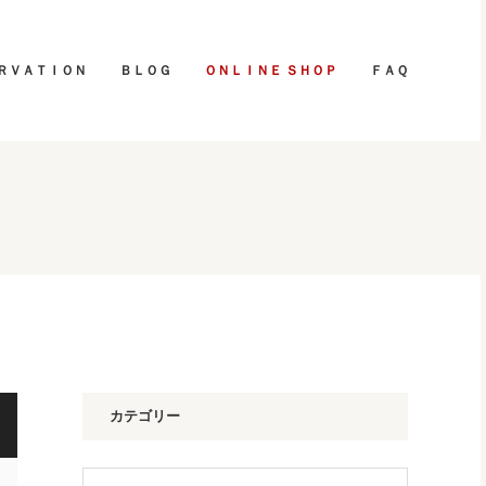
ＲＶＡＴＩＯＮ
ＢＬＯＧ
ＯＮＬＩＮＥ ＳＨＯＰ
ＦＡＱ
カテゴリー