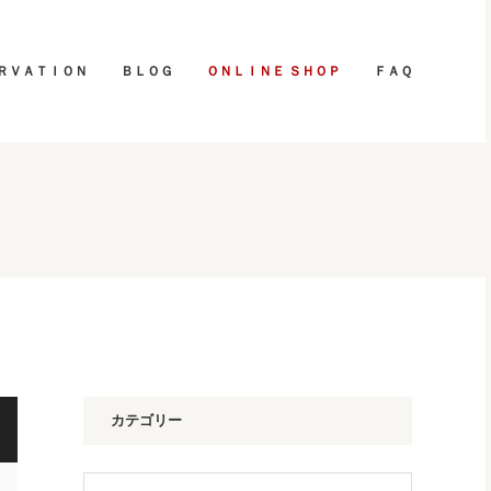
ＲＶＡＴＩＯＮ
ＢＬＯＧ
ＯＮＬＩＮＥ ＳＨＯＰ
ＦＡＱ
カテゴリー