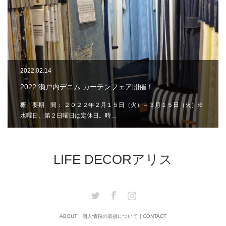
2022.02.14
2022 瀬戸内デニム カーテンフェア開催！
概 要期 間： ２０２２年２月１５日（火）～３月１５日（火）※
水曜日、第２日曜日は定休日。時…
LIFE DECORアリス
Twitter
Facebook
Instagram
ABOUT
個人情報の取扱について
CONTACT