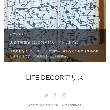
2025.04.27
天然木材住宅には自然素材カーテンがお奨め
天然木材を使ったフローリングや建具、家具などの魅力は木目の美
しさや質感です。大量生産された工業製品と…
LIFE DECORアリス
Twitter
Facebook
Instagram
ABOUT
個人情報の取扱について
CONTACT