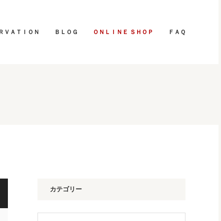
ＲＶＡＴＩＯＮ
ＢＬＯＧ
ＯＮＬＩＮＥ ＳＨＯＰ
ＦＡＱ
カテゴリー