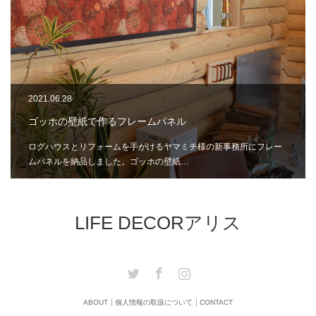
2021.06.28
ゴッホの壁紙で作るフレームパネル
ログハウスとリフォームを手がけるヤマミチ様の新事務所にフレー
ムパネルを納品しました。ゴッホの壁紙…
LIFE DECORアリス
Twitter
Facebook
Instagram
ABOUT
個人情報の取扱について
CONTACT