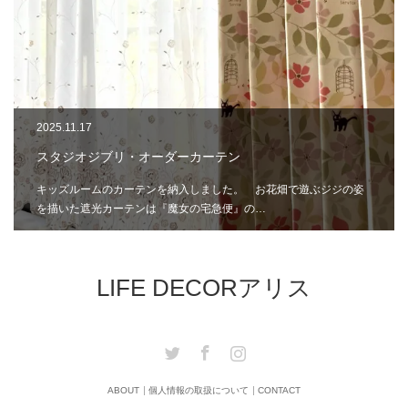
2025.11.17
スタジオジブリ・オーダーカーテン
キッズルームのカーテンを納入しました。 お花畑で遊ぶジジの姿
を描いた遮光カーテンは『魔女の宅急便』の…
LIFE DECORアリス
Twitter
Facebook
Instagram
ABOUT
個人情報の取扱について
CONTACT