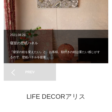
2021.08.29
寝室の壁紙パネル
『寝室の絵を変えたい』と、お客様。額付きの絵は重たい感じがす
るので、壁紙パネルを提案…
PREV
LIFE DECORアリス
Twitter
Facebook
Instagram