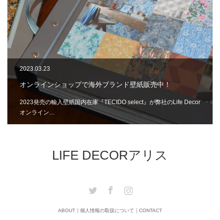
2023.03.23
オンラインショップで海外ブランド壁紙販売中！
2023発売の輸入壁紙国内在庫『TECIDO select』が弊社のLife Decor
オンライン…
LIFE DECORアリス
Twitter
Facebook
Instagram
ABOUT
個人情報の取扱について
CONTACT