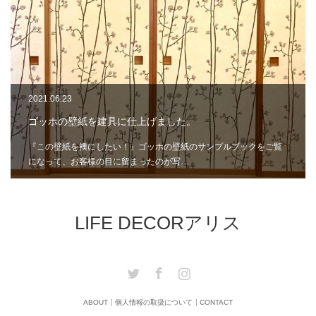
2021.06.23
ゴッホの壁紙を建具に仕上げました。
『この壁紙を襖にしたい！』ゴッホの壁紙のサンプルブックをご覧
になって、お客様の目に留まったのが写…
LIFE DECORアリス
Twitter
Facebook
Instagram
ABOUT
個人情報の取扱について
CONTACT