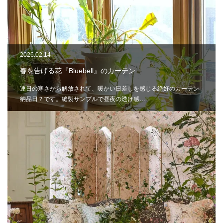
2026.02.14
春を告げる花『Bluebell』のカーテン
連日の寒さから解放されて、暖かい日差しを感じる絶好のカーテン
納品日？です。縫製サンプルで昼夜の透け感…