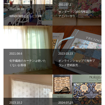
2021.07.2
2021.06.30
サンダーソン160周年記念の
WINDOWSとともに２1年
アニバーサリ…
2021.08.6
2023.03.23
化学繊維のカーテンは使いた
オンラインショップで海外ブ
くないお客様
ランド壁紙販売…
2023.10.2
2024.07.28