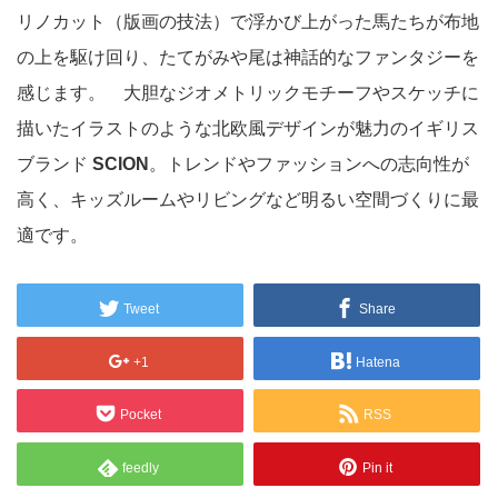
リノカット（版画の技法）で浮かび上がった馬たちが布地
の上を駆け回り、たてがみや尾は神話的なファンタジーを
感じます。 大胆なジオメトリックモチーフやスケッチに
描いたイラストのような北欧風デザインが魅力のイギリス
ブランド
SCION
。トレンドやファッションへの志向性が
高く、キッズルームやリビングなど明るい空間づくりに最
適です。
Tweet
Share
+1
Hatena
Pocket
RSS
feedly
Pin it