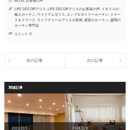
BLOG
,
お客様の声
LIFE DECORアリス
,
LIFE DECORアリスのお客様の声
,
イギリスの
輸入カーテン
,
ウイリアムモリス
,
エンブロダイリーカーテン
,
クラー
ク＆クラーク
,
ライフデコールアリスの実例
,
寝室のカーテン
,
盛岡の
カーテン専門店
コメント:
0
前の記事
次の記事
関連記事
2021.10.5
2024.11.9